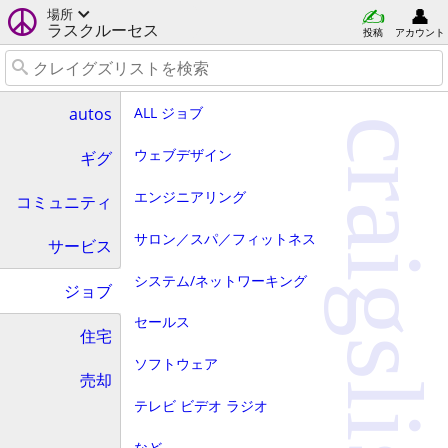
場所
ラスクルーセス
投稿
アカウント
ALL ジョブ
autos
craigslist
ウェブデザイン
ギグ
エンジニアリング
コミュニティ
サロン／スパ／フィットネス
サービス
システム/ネットワーキング
ジョブ
セールス
住宅
ソフトウェア
売却
テレビ ビデオ ラジオ
など